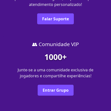
atendimento personalizado!
Falar Suporte
👥 Comunidade VIP
1000+
Junte-se a uma comunidade exclusiva de
jogadores e compartilhe experiências!
Entrar Grupo