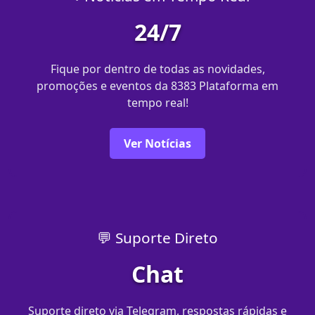
24/7
Fique por dentro de todas as novidades,
promoções e eventos da 8383 Plataforma em
tempo real!
Ver Notícias
💬 Suporte Direto
Chat
Suporte direto via Telegram, respostas rápidas e