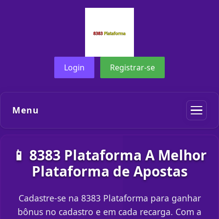
Login
Registrar-se
Menu
📱 8383 Plataforma A Melhor
Plataforma de Apostas
Cadastre-se na 8383 Plataforma para ganhar
bônus no cadastro e em cada recarga. Com a