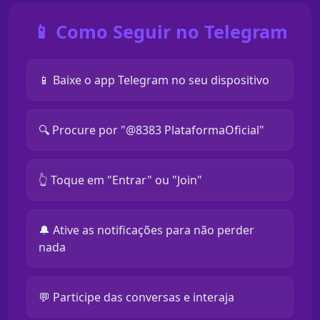
📱 Como Seguir no Telegram
📱 Baixe o app Telegram no seu dispositivo
🔍 Procure por "@8383 PlataformaOficial"
👆 Toque em "Entrar" ou "Join"
🔔 Ative as notificações para não perder
nada
💬 Participe das conversas e interaja