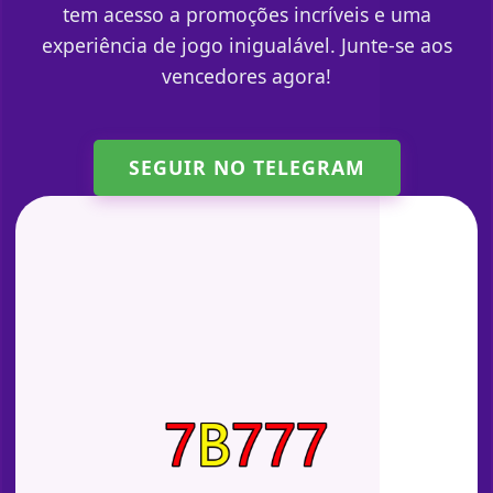
tem acesso a promoções incríveis e uma
experiência de jogo inigualável. Junte-se aos
vencedores agora!
SEGUIR NO TELEGRAM