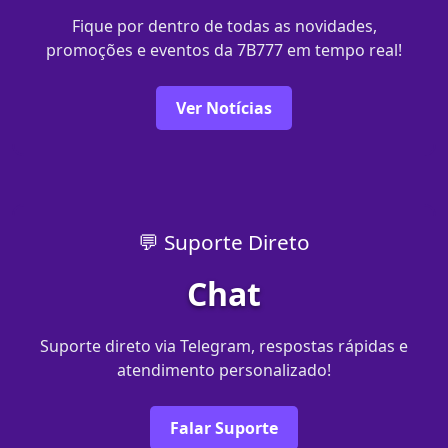
Fique por dentro de todas as novidades,
promoções e eventos da 7B777 em tempo real!
Ver Notícias
💬 Suporte Direto
Chat
Suporte direto via Telegram, respostas rápidas e
atendimento personalizado!
Falar Suporte