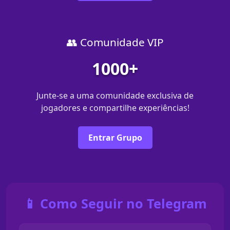
👥 Comunidade VIP
1000+
Junte-se a uma comunidade exclusiva de
jogadores e compartilhe experiências!
Entrar Grupo
📱 Como Seguir no Telegram