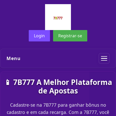
Login
Registrar-se
Menu
📱 7B777 A Melhor Plataforma
de Apostas
Cadastre-se na 7B777 para ganhar bônus no
cadastro e em cada recarga. Com a 7B777, você