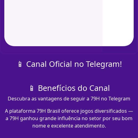
📱 Canal Oficial no Telegram!
📱 Benefícios do Canal
Descubra as vantagens de seguir a 79H no Telegram
A plataforma 79H Brasil oferece jogos diversificados —
a 79H ganhou grande influência no setor por seu bom
nome e excelente atendimento.