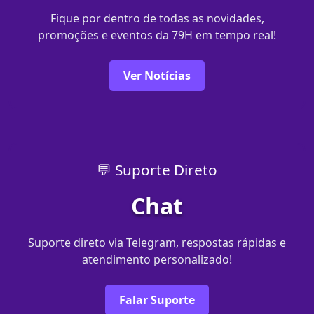
Fique por dentro de todas as novidades,
promoções e eventos da 79H em tempo real!
Ver Notícias
💬 Suporte Direto
Chat
Suporte direto via Telegram, respostas rápidas e
atendimento personalizado!
Falar Suporte