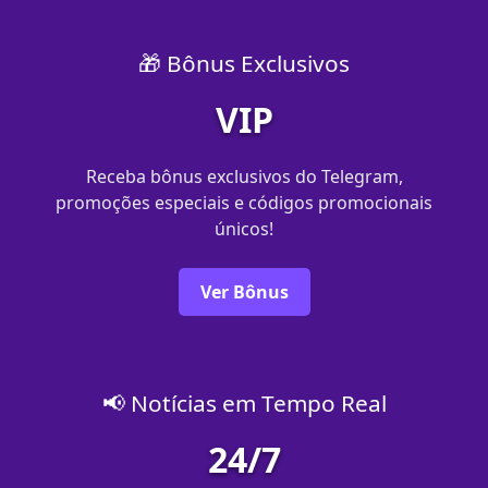
🎁 Bônus Exclusivos
VIP
Receba bônus exclusivos do Telegram,
promoções especiais e códigos promocionais
únicos!
Ver Bônus
📢 Notícias em Tempo Real
24/7