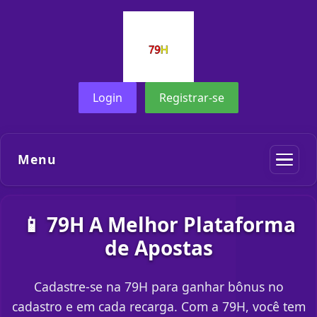
Login
Registrar-se
Menu
📱 79H A Melhor Plataforma
de Apostas
Cadastre-se na 79H para ganhar bônus no
cadastro e em cada recarga. Com a 79H, você tem