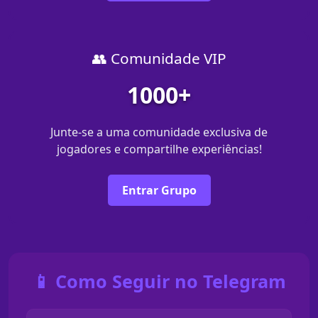
👥 Comunidade VIP
1000+
Junte-se a uma comunidade exclusiva de
jogadores e compartilhe experiências!
Entrar Grupo
📱 Como Seguir no Telegram