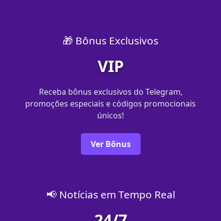
🎁 Bônus Exclusivos
VIP
Receba bônus exclusivos do Telegram,
promoções especiais e códigos promocionais
únicos!
Ver Bônus
📢 Notícias em Tempo Real
24/7