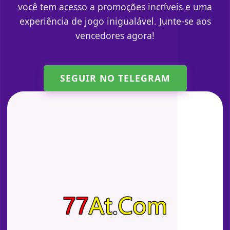
você tem acesso a promoções incríveis e uma
experiência de jogo inigualável. Junte-se aos
vencedores agora!
SEGUIR NO TELEGRAM