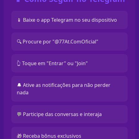
📱 Baixe o app Telegram no seu dispositivo
🔍 Procure por "@77At.ComOficial"
👆 Toque em "Entrar" ou "Join"
🔔 Ative as notificações para não perder
nada
💬 Participe das conversas e interaja
🎁 Receba bônus exclusivos