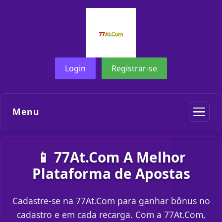
Login
Registrar-se
Menu
📱 77At.Com A Melhor
Plataforma de Apostas
Cadastre-se na 77At.Com para ganhar bônus no
cadastro e em cada recarga. Com a 77At.Com,