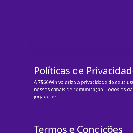
Políticas de Privacida
A 7566Win valoriza a privacidade de seus u
nossos canais de comunicação. Todos os dad
jogadores.
Termos e Condições