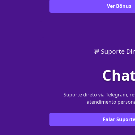
Ver Bônus
💬 Suporte Di
Cha
Suporte direto via Telegram, r
atendimento persona
Falar Suport