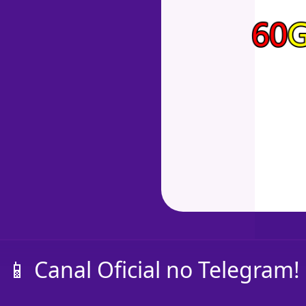
📱 Canal Oficial no Telegram!