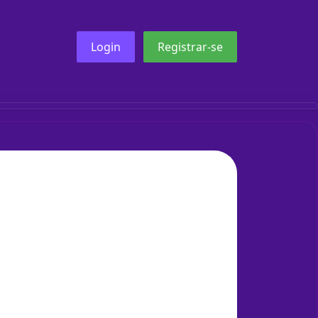
Login
Registrar-se