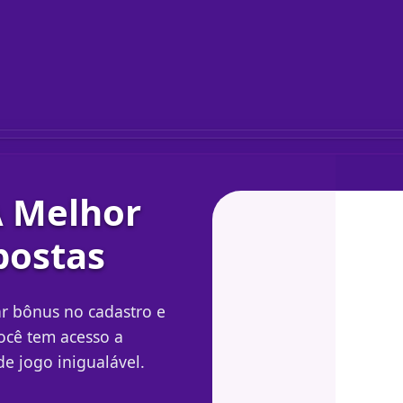
A Melhor
postas
r bônus no cadastro e
ocê tem acesso a
e jogo inigualável.