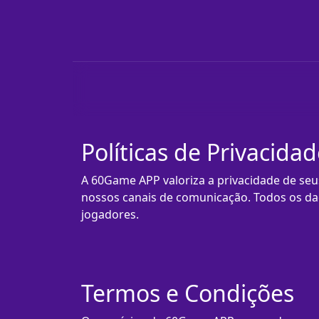
Políticas de Privacida
A 60Game APP valoriza a privacidade de se
nossos canais de comunicação. Todos os dad
jogadores.
Termos e Condições