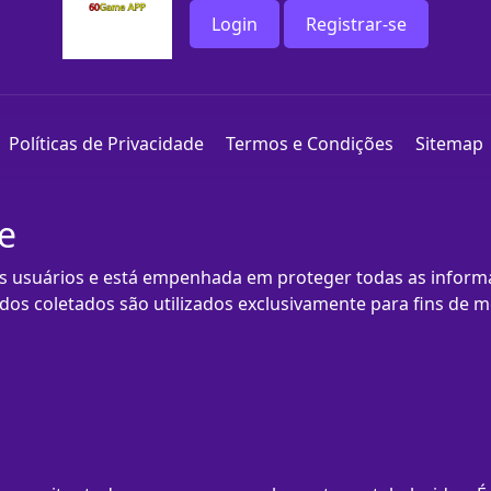
Login
Registrar-se
Políticas de Privacidade
Termos e Condições
Sitemap
de
us usuários e está empenhada em proteger todas as inform
os coletados são utilizados exclusivamente para fins de m