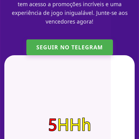
tem acesso a promoções incríveis e uma
experiência de jogo inigualável. Junte-se aos
vencedores agora!
SEGUIR NO TELEGRAM