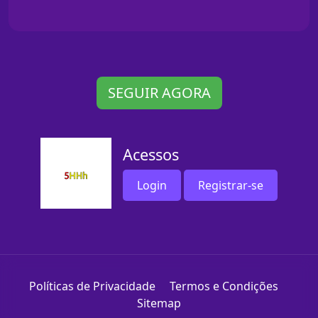
SEGUIR AGORA
Acessos
Login
Registrar-se
Políticas de Privacidade
Termos e Condições
Sitemap