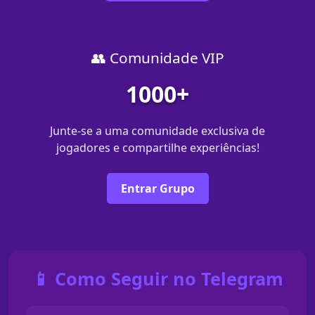
👥 Comunidade VIP
1000+
Junte-se a uma comunidade exclusiva de
jogadores e compartilhe experiências!
Entrar Grupo
📱 Como Seguir no Telegram