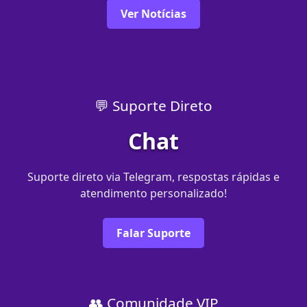
Ver Notícias
💬 Suporte Direto
Chat
Suporte direto via Telegram, respostas rápidas e
atendimento personalizado!
Falar Suporte
👥 Comunidade VIP