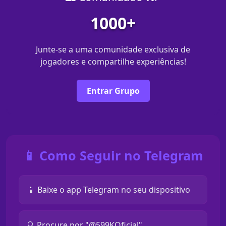
1000+
Junte-se a uma comunidade exclusiva de
jogadores e compartilhe experiências!
Entrar Grupo
📱 Como Seguir no Telegram
📱 Baixe o app Telegram no seu dispositivo
🔍 Procure por "@599KOficial"