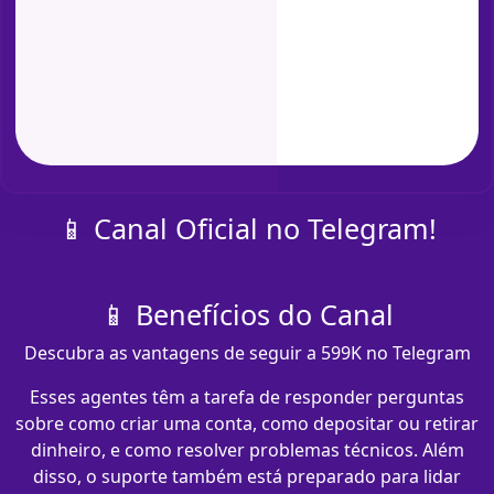
📱 Canal Oficial no Telegram!
📱 Benefícios do Canal
Descubra as vantagens de seguir a 599K no Telegram
Esses agentes têm a tarefa de responder perguntas
sobre como criar uma conta, como depositar ou retirar
dinheiro, e como resolver problemas técnicos. Além
disso, o suporte também está preparado para lidar