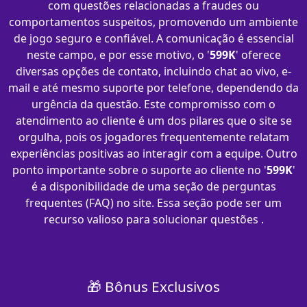
com questões relacionadas a fraudes ou
comportamentos suspeitos, promovendo um ambiente
de jogo seguro e confiável. A comunicação é essencial
neste campo, e por esse motivo, o '
599K
' oferece
diversas opções de contato, incluindo chat ao vivo, e-
mail e até mesmo suporte por telefone, dependendo da
urgência da questão. Este compromisso com o
atendimento ao cliente é um dos pilares que o site se
orgulha, pois os jogadores frequentemente relatam
experiências positivas ao interagir com a equipe. Outro
ponto importante sobre o suporte ao cliente no '
599K
'
é a disponibilidade de uma seção de perguntas
frequentes (FAQ) no site. Essa seção pode ser um
recurso valioso para solucionar questões .
🎁 Bônus Exclusivos