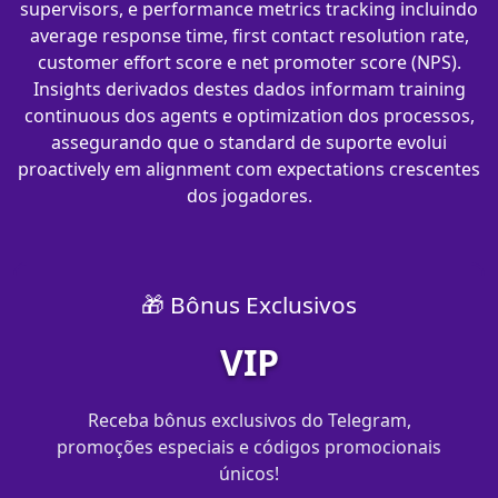
supervisors, e performance metrics tracking incluindo
average response time, first contact resolution rate,
customer effort score e net promoter score (NPS).
Insights derivados destes dados informam training
continuous dos agents e optimization dos processos,
assegurando que o standard de suporte evolui
proactively em alignment com expectations crescentes
dos jogadores.
🎁 Bônus Exclusivos
VIP
Receba bônus exclusivos do Telegram,
promoções especiais e códigos promocionais
únicos!