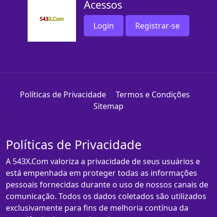
Acessos
Login
Registrar-se
Políticas de Privacidade
Termos e Condições
Sitemap
Políticas de Privacidade
A 543X.Com valoriza a privacidade de seus usuários e
está empenhada em proteger todas as informações
pessoais fornecidas durante o uso de nossos canais de
comunicação. Todos os dados coletados são utilizados
exclusivamente para fins de melhoria contínua da