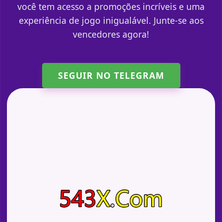
você tem acesso a promoções incríveis e uma
experiência de jogo inigualável. Junte-se aos
vencedores agora!
SEGUIR NO TELEGRAM