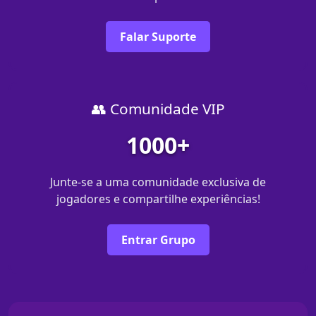
Falar Suporte
👥 Comunidade VIP
1000+
Junte-se a uma comunidade exclusiva de
jogadores e compartilhe experiências!
Entrar Grupo