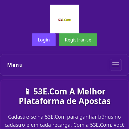
Login
Registrar-se
Menu
📱 53E.Com A Melhor
Plataforma de Apostas
Cadastre-se na 53E.Com para ganhar bônus no
cadastro e em cada recarga. Com a 53E.Com, você