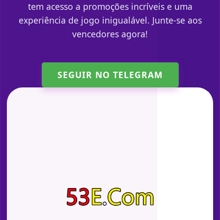
tem acesso a promoções incríveis e uma
experiência de jogo inigualável. Junte-se aos
vencedores agora!
SEGUIR NO TELEGRAM