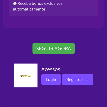
🎁 Receba bônus exclusivos
automaticamente
SEGUIR AGORA
Acessos
Login
Registrar-se