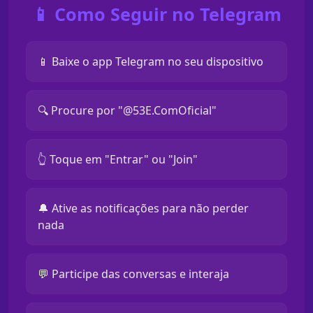
📱 Como Seguir no Telegram
📱 Baixe o app Telegram no seu dispositivo
🔍 Procure por "@53E.ComOficial"
👆 Toque em "Entrar" ou "Join"
🔔 Ative as notificações para não perder
nada
💬 Participe das conversas e interaja