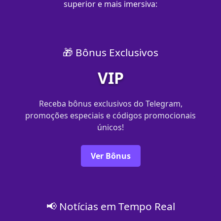
superior e mais imersiva:
🎁 Bônus Exclusivos
VIP
Receba bônus exclusivos do Telegram,
promoções especiais e códigos promocionais
únicos!
Ver Bônus
📢 Notícias em Tempo Real