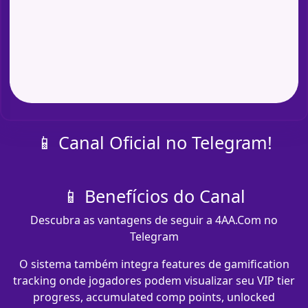
📱 Canal Oficial no Telegram!
📱 Benefícios do Canal
Descubra as vantagens de seguir a 4AA.Com no
Telegram
O sistema também integra features de gamification
tracking onde jogadores podem visualizar seu VIP tier
progress, accumulated comp points, unlocked