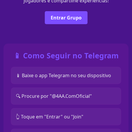
jogadores e compartilhe experiências!
Entrar Grupo
📱 Como Seguir no Telegram
📱 Baixe o app Telegram no seu dispositivo
🔍 Procure por "@4AA.ComOficial"
👆 Toque em "Entrar" ou "Join"