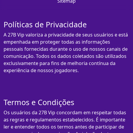
Sitemap
Políticas de Privacidade
A 27B Vip valoriza a privacidade de seus usuários e está
empenhada em proteger todas as informações
pessoais fornecidas durante o uso de nossos canais de
comunicação. Todos os dados coletados são utilizados
exclusivamente para fins de melhoria contínua da
experiência de nossos jogadores.
Termos e Condições
Os usuários da 27B Vip concordam em respeitar todas
as regras e regulamentos estabelecidos. É importante
ler e entender todos os termos antes de participar de