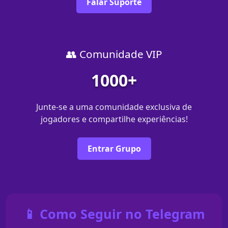
Falar Suporte
👥 Comunidade VIP
1000+
Junte-se a uma comunidade exclusiva de
jogadores e compartilhe experiências!
Entrar Grupo
📱 Como Seguir no Telegram