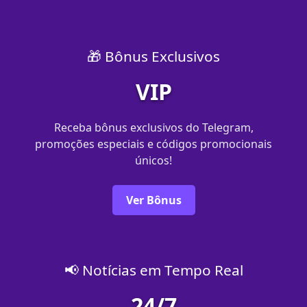
🎁 Bônus Exclusivos
VIP
Receba bônus exclusivos do Telegram,
promoções especiais e códigos promocionais
únicos!
Ver Bônus
📢 Notícias em Tempo Real
24/7