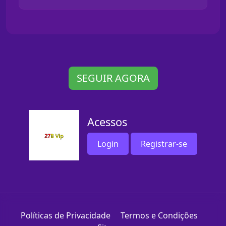
SEGUIR AGORA
Acessos
Login
Registrar-se
Políticas de Privacidade
Termos e Condições