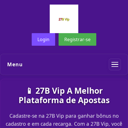
Login
Registrar-se
Menu
📱 27B Vip A Melhor
Plataforma de Apostas
Cadastre-se na 27B Vip para ganhar bônus no
cadastro e em cada recarga. Com a 27B Vip, você