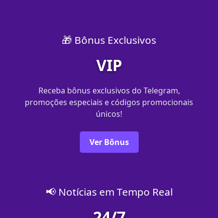
🎁 Bônus Exclusivos
VIP
Receba bônus exclusivos do Telegram,
promoções especiais e códigos promocionais
únicos!
Ver Bônus
📢 Notícias em Tempo Real
24/7