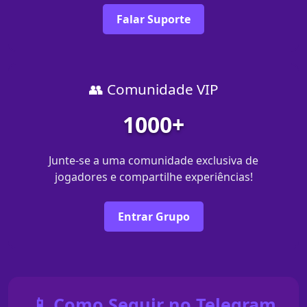
Falar Suporte
👥 Comunidade VIP
1000+
Junte-se a uma comunidade exclusiva de
jogadores e compartilhe experiências!
Entrar Grupo
📱 Como Seguir no Telegram