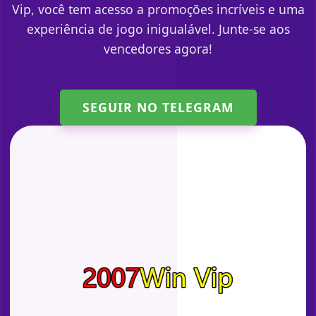
Vip, você tem acesso a promoções incríveis e uma
experiência de jogo inigualável. Junte-se aos
vencedores agora!
SEGUIR NO TELEGRAM