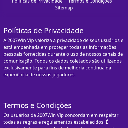
Políticas de Privacidade
Termos e Condições
Sitemap
Políticas de Privacidade
A 2007Win Vip valoriza a privacidade de seus usuários e
está empenhada em proteger todas as informações
pessoais fornecidas durante o uso de nossos canais de
comunicação. Todos os dados coletados são utilizados
exclusivamente para fins de melhoria contínua da
experiência de nossos jogadores.
Termos e Condições
Os usuários da 2007Win Vip concordam em respeitar
todas as regras e regulamentos estabelecidos. É