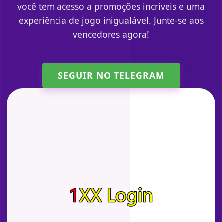
você tem acesso a promoções incríveis e uma
experiência de jogo inigualável. Junte-se aos
vencedores agora!
SEGUIR NO TELEGRAM