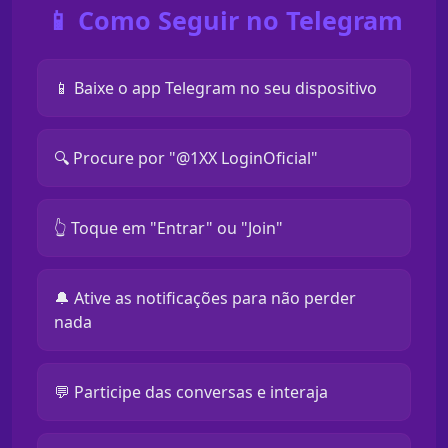
📱 Como Seguir no Telegram
📱 Baixe o app Telegram no seu dispositivo
🔍 Procure por "@1XX LoginOficial"
👆 Toque em "Entrar" ou "Join"
🔔 Ative as notificações para não perder
nada
💬 Participe das conversas e interaja