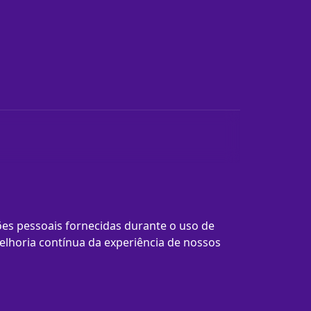
es pessoais fornecidas durante o uso de
elhoria contínua da experiência de nossos