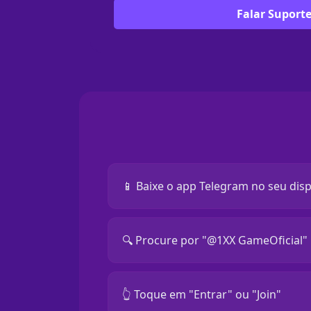
Falar Suport
📱 Baixe o app Telegram no seu disp
🔍 Procure por "@1XX GameOficial"
👆 Toque em "Entrar" ou "Join"