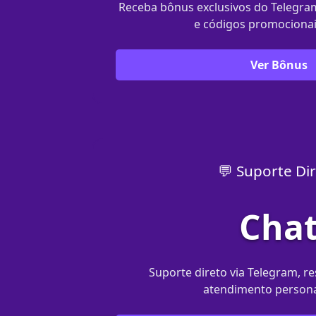
Receba bônus exclusivos do Telegra
e códigos promocionai
Ver Bônus
💬 Suporte Di
Cha
Suporte direto via Telegram, r
atendimento persona