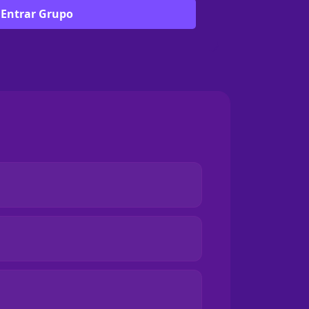
Entrar Grupo