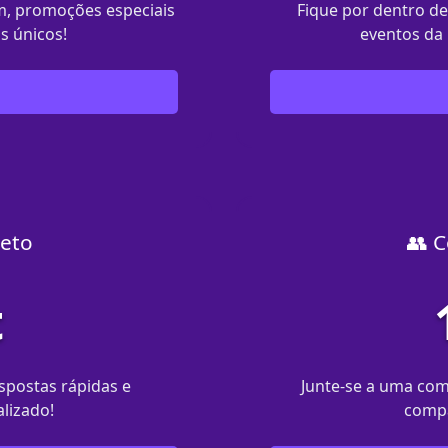
m, promoções especiais
Fique por dentro d
s únicos!
eventos da
reto
👥 
t
espostas rápidas e
Junte-se a uma com
lizado!
compa