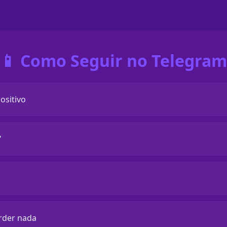
📱 Como Seguir no Telegram
ositivo
"
erder nada