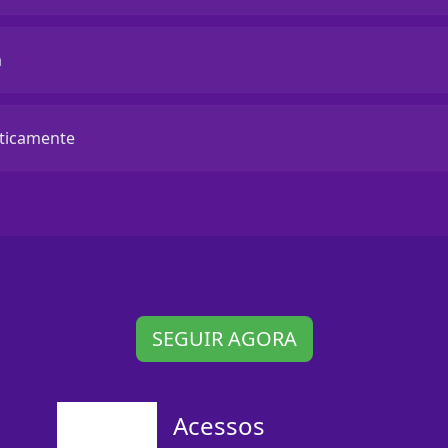
a
aticamente
SEGUIR AGORA
Acessos