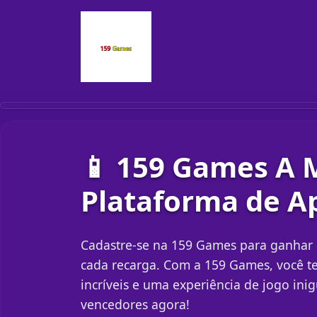
📱 159 Games A 
Plataforma de A
Cadastre-se na 159 Games para ganhar
cada recarga. Com a 159 Games, você 
incríveis e uma experiência de jogo inig
vencedores agora!