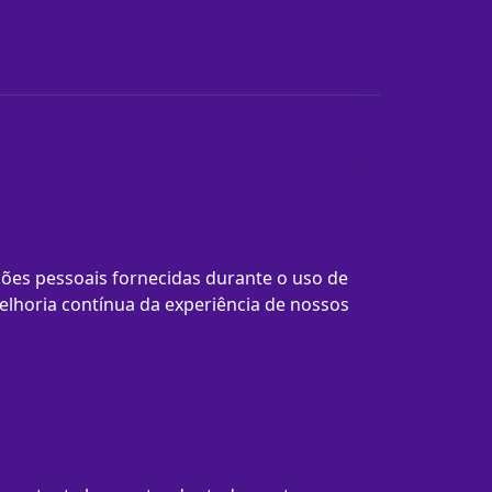
ões pessoais fornecidas durante o uso de
elhoria contínua da experiência de nossos