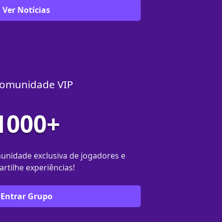
Ver Notícias
Comunidade VIP
1000+
unidade exclusiva de jogadores e
rtilhe experiências!
Entrar Grupo