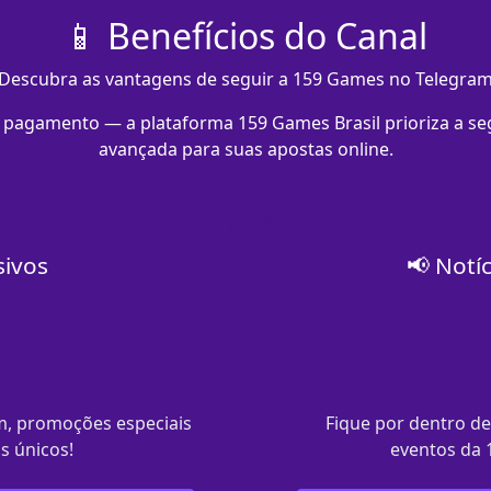
📱 Benefícios do Canal
Descubra as vantagens de seguir a 159 Games no Telegra
 pagamento — a plataforma 159 Games Brasil prioriza a s
avançada para suas apostas online.
sivos
📢 Notí
m, promoções especiais
Fique por dentro d
s únicos!
eventos da 