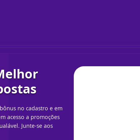
Melhor
postas
 bônus no cadastro e em
tem acesso a promoções
ualável. Junte-se aos