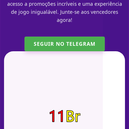
acesso a promoções incríveis e uma experiência
de jogo inigualável. Junte-se aos vencedores
agora!
SEGUIR NO TELEGRAM