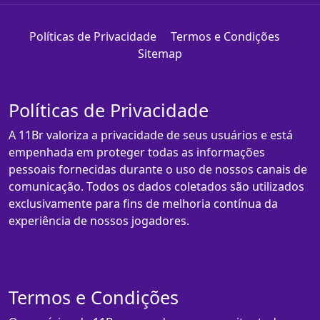
Políticas de Privacidade
Termos e Condições
Sitemap
Políticas de Privacidade
A 11Br valoriza a privacidade de seus usuários e está
empenhada em proteger todas as informações
pessoais fornecidas durante o uso de nossos canais de
comunicação. Todos os dados coletados são utilizados
exclusivamente para fins de melhoria contínua da
experiência de nossos jogadores.
Termos e Condições