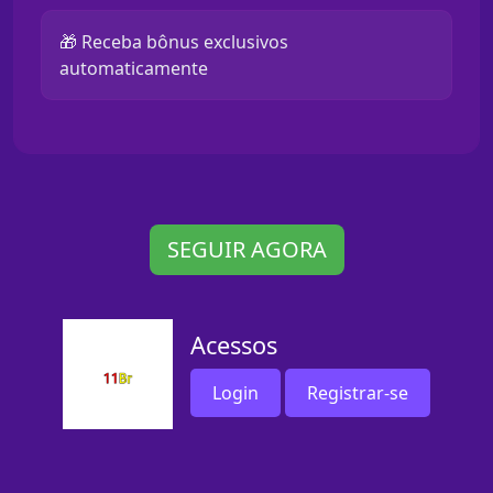
🎁 Receba bônus exclusivos
automaticamente
SEGUIR AGORA
Acessos
Login
Registrar-se