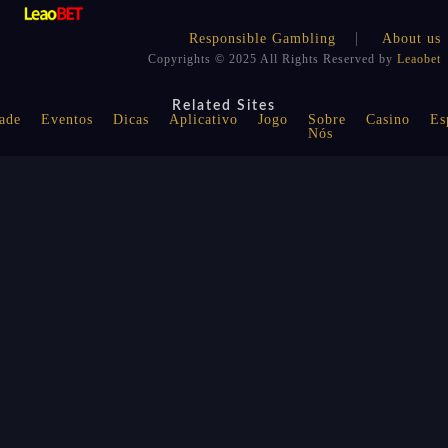
Responsible Gambling
About us
Copyrights © 2025 All Rights Reserved by
Leaobet
Related Sites
ade
Eventos
Dicas
Aplicativo
Jogo
Sobre
Casino
Es
Nós