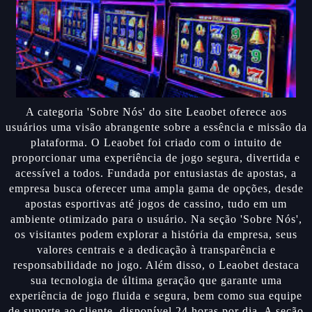
A categoria 'Sobre Nós' do site Leaobet oferece aos
usuários uma visão abrangente sobre a essência e missão da
plataforma. O Leaobet foi criado com o intuito de
proporcionar uma experiência de jogo segura, divertida e
acessível a todos. Fundada por entusiastas de apostas, a
empresa busca oferecer uma ampla gama de opções, desde
apostas esportivas até jogos de cassino, tudo em um
ambiente otimizado para o usuário. Na seção 'Sobre Nós',
os visitantes podem explorar a história da empresa, seus
valores centrais e a dedicação à transparência e
responsabilidade no jogo. Além disso, o Leaobet destaca
sua tecnologia de última geração que garante uma
experiência de jogo fluida e segura, bem como sua equipe
de suporte ao cliente, disponível 24 horas por dia. A seção