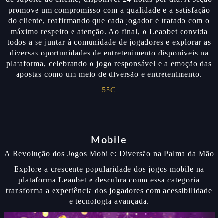
promove um compromisso com a qualidade e a satisfação
do cliente, reafirmando que cada jogador é tratado com o
máximo respeito e atenção. Ao final, o Leaobet convida
todos a se juntar à comunidade de jogadores e explorar as
diversas oportunidades de entretenimento disponíveis na
plataforma, celebrando o jogo responsável e a emoção das
apostas como um meio de diversão e entretenimento.
55C
Mobile
A Revolução dos Jogos Mobile: Diversão na Palma da Mão
Explore a crescente popularidade dos jogos mobile na
plataforma Leaobet e descubra como essa categoria
transforma a experiência dos jogadores com acessibilidade
e tecnologia avançada.