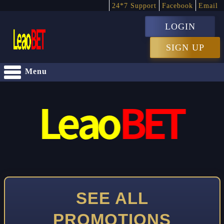
24*7 Support
Facebook
Email
LOGIN
SIGN UP
Menu
SEE ALL
PROMOTIONS