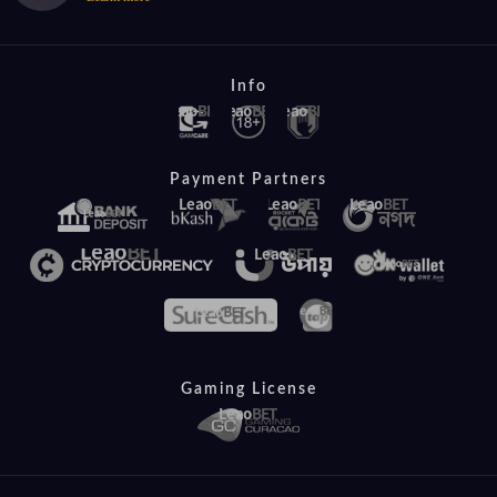
Info
Payment Partners
Gaming License